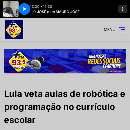
13:00 - 15:30
MAURO JOSÉ com MAURO JOSÉ
MAURO JOSÉ
MENU
Lula veta aulas de robótica e
programação no currículo
escolar