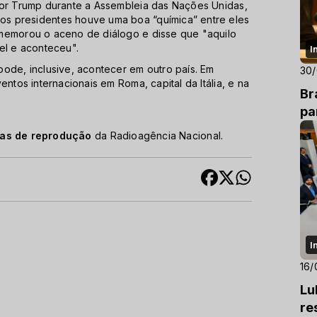
por Trump durante a Assembleia das Nações Unidas,
s presidentes houve uma boa “química” entre eles
omemorou o aceno de diálogo e disse que "aquilo
el e aconteceu".
I
ode, inclusive, acontecer em outro país. Em
30
ntos internacionais em Roma, capital da Itália, e na
Br
pa
cas de reprodução
da Radioagência Nacional.
I
16/
Lu
re